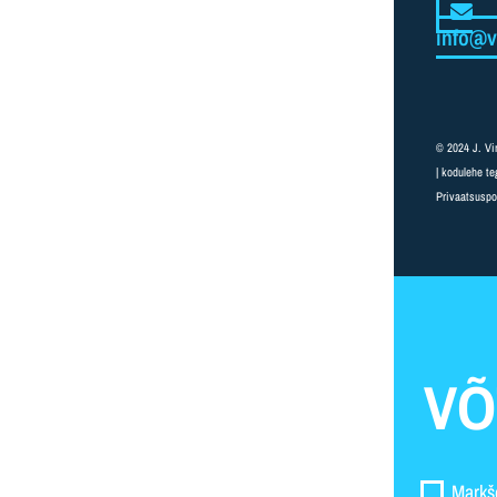
info@
© 2024 J. Vi
| kodulehe t
Privaatsuspol
VÕ
Markš