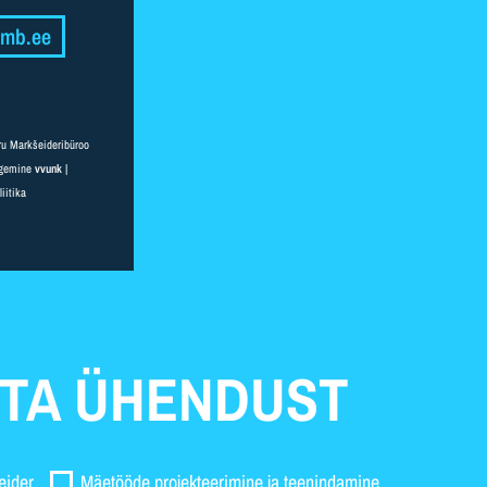
vmb.ee
ru Markšeideribüroo
egemine
vvunk
|
iitika
TA ÜHENDUST
eider
Mäetööde projekteerimine ja teenindamine