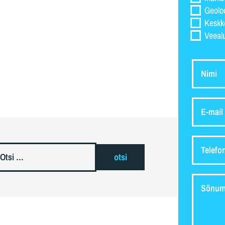
Geolo
Keskk
Veeal
i: