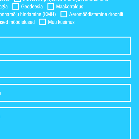
ogia
Geodeesia
Maakorraldus
onnamõju hindamine (KMH)
Aeromõõdistamine droonilt
used mõõdistused
Muu küsimus