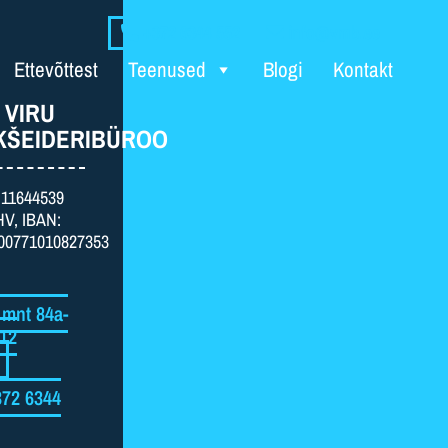
+372 6344 552
info@vmb.ee
Ettevõttest
Teenused
Blogi
Kontakt
 VIRU
KŠEIDERIBÜROO
: 11644539
HV, IBAN:
00771010827353
 mnt 84a-
112
72 6344