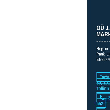
OÜ J.
MAR
Reg. nr
Pank: L
EE3577
Tartu
50, 10
Tallinn
+3
552